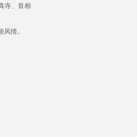
真寺、首相
俗风情。