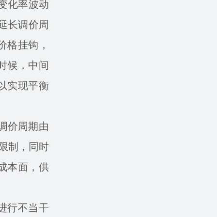
变化率波动
延长调价周
价格挂钩，
时候，中间
以实现平衡
，调价周期由
度限制，同时
成本面，供
进行不当干