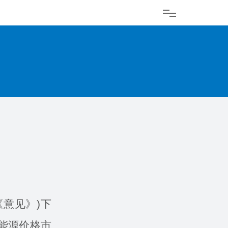
《意见》)下
能源价格市